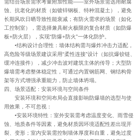
需结合场景需求考量附加性能——室外场景需选用耐腐
蚀、抗老化的材质（如镀锌钢板、特种混凝土），避免
长期风吹日晒导致性能衰减；有防火需求的场景（如化
工控制室），需选择兼具耐火极限的复合材质（如防爆
板+防火层），实现“防爆+防火”一体化防护。
•结构设计合理性：墙体结构需与爆炸冲击力适配，
高危险等级场景建议采用“柔性连接”设计（如抗爆铰链、
缓冲连接件），减少冲击波对建筑主体的传导；大型防
爆墙需考虑整体稳定性，可通过内置钢筋网、钢结构骨
架等方式增强承重能力，防止墙体坍塌。
四、场景适配：安装环境与空间条件
安装环境和空间布局会直接影响防爆墙的选型与使
用效果，不可忽视：
•安装环境特性：室外安装需考虑温度变化、雨雪侵
蚀、地质条件等因素，避免材质因环境适配性差出现开
裂、变形；室内安装需控制墙体厚度和自重，避免过度