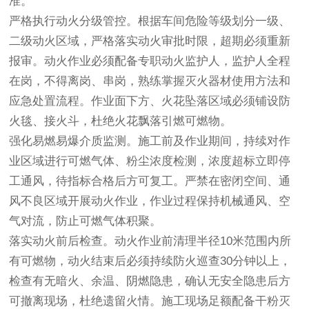
准。
严格执行动火分级管控。根据车间危险等级划分一级、
二级动火区域，严格落实动火审批时限，超期必须重新
报审。动火作业必须配备
专职动火监护人
，监护人全程
在岗，不得离岗、串岗，熟练掌握灭火器材使用方法和
应急处置流程。作业面下方、火花坠落区域必须铺设防
火毯、接火斗，杜绝火花飘落引燃可燃物。
强化易燃易爆介质监测。施工前及作业期间，持续对作
业区域进行可燃气体、粉尘浓度检测，浓度超标立即停
工通风，待指标合格后方可复工。严禁在密闭空间、通
风不良区域开展动火作业，作业过程保持机械通风、空
气对流，防止可燃气体积聚。
落实动火前后检查。动火作业前清理半径10米范围内所
有可燃物，动火结束后必须持续
防火巡查30分钟以上
，
检查有无暗火、余温、阴燃隐患，确认无安全隐患后方
可撤离现场，杜绝遗留火情。施工现场足额配备干粉灭