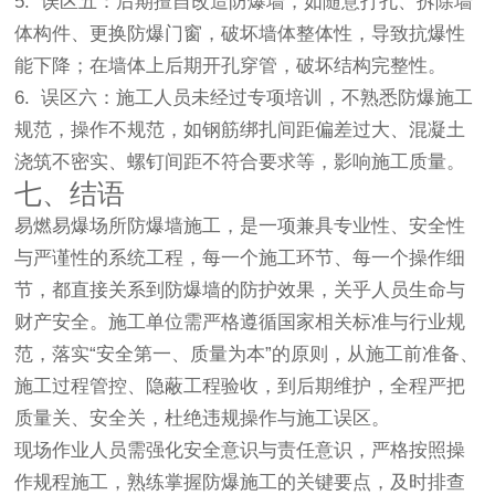
5. 误区五：后期擅自改造防爆墙，如随意打孔、拆除墙
体构件、更换防爆门窗，破坏墙体整体性，导致抗爆性
能下降；在墙体上后期开孔穿管，破坏结构完整性。
6. 误区六：施工人员未经过专项培训，不熟悉防爆施工
规范，操作不规范，如钢筋绑扎间距偏差过大、混凝土
浇筑不密实、螺钉间距不符合要求等，影响施工质量。
七、结语
易燃易爆场所防爆墙施工，是一项兼具专业性、安全性
与严谨性的系统工程，每一个施工环节、每一个操作细
节，都直接关系到防爆墙的防护效果，关乎人员生命与
财产安全。施工单位需严格遵循国家相关标准与行业规
范，落实“安全第一、质量为本”的原则，从施工前准备、
施工过程管控、隐蔽工程验收，到后期维护，全程严把
质量关、安全关，杜绝违规操作与施工误区。
现场作业人员需强化安全意识与责任意识，严格按照操
作规程施工，熟练掌握防爆施工的关键要点，及时排查