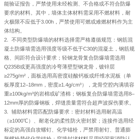
能验证报告，严禁使用未经检测、不合格或不符合防爆
要求的材料。其中，墙体主体材料需采用不燃材料，耐
火极限不应低于3.00h，严禁使用可燃或难燃材料作为主
体结构。
2. 不同类型防爆墙的材料选择需严格遵循规范：钢筋混
凝土防爆墙需选用强度等级不低于C30的混凝土，钢筋规
格、间距符合设计要求；轻钢龙骨复合防爆墙需选用
Q235B或更高强度的冷弯薄壁型钢龙骨，镀锌层
≥275g/m²，面板选用高密度硅酸钙板或纤维水泥板（单
板厚度12–18mm，密度≥1.4g/cm³），龙骨空腔内满填容
重≥100kg/m³的岩棉或矿渣棉；钢板复合防爆墙需选用8–
12mm厚的防爆钢板，焊缝质量需符合超声波探伤要求。
3. 辅助材料需匹配防爆要求：密封材料选用耐高温
（≥1000℃）、耐老化的柔性防火密封胶；连接件选用经
标定的高强自攻螺钉、化学锚栓，严禁用射钉、普通膨
胀螺栓替代化学锚栓；穿墙封堵材料采用经国家消防认