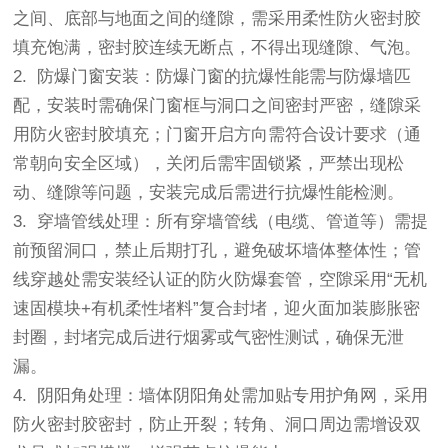
之间、底部与地面之间的缝隙，需采用柔性防火密封胶
填充饱满，密封胶连续无断点，不得出现缝隙、气泡。
2. 防爆门窗安装：防爆门窗的抗爆性能需与防爆墙匹
配，安装时需确保门窗框与洞口之间密封严密，缝隙采
用防火密封胶填充；门窗开启方向需符合设计要求（通
常朝向安全区域），关闭后需牢固锁紧，严禁出现松
动、缝隙等问题，安装完成后需进行抗爆性能检测。
3. 穿墙管线处理：所有穿墙管线（电缆、管道等）需提
前预留洞口，禁止后期打孔，避免破坏墙体整体性；管
线穿越处需安装经认证的防火防爆套管，空隙采用“无机
速固模块+有机柔性堵料”复合封堵，迎火面加装膨胀密
封圈，封堵完成后进行烟雾或气密性测试，确保无泄
漏。
4. 阴阳角处理：墙体阴阳角处需加贴专用护角网，采用
防火密封胶密封，防止开裂；转角、洞口周边需增设双