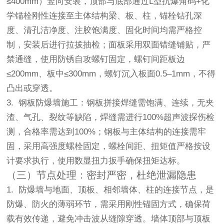
≤400mm）竖向安装，顶部与底部通过L型抗爆角码+化
学锚栓刚性连接至主体结构梁、板、柱，锚栓钻孔深
度、清孔洁净度、注胶饱满度、固化时间均需严格控
制，安装后进行拉拔抽检；面板采用双面错缝铺贴，严
禁通缝，使用防锈自攻螺钉固定，螺钉间距板边
≤200mm、板中≤300mm，螺钉沉入板面0.5–1mm，不得
凸出或穿透。
3. 钢板防爆墙施工：钢板拼接焊缝需饱满、连续，无夹
渣、气孔、裂纹等缺陷，焊缝需进行100%超声波探伤检
测，合格率需达到100%；钢板与主体结构的连接需牢
固，采用高强度螺栓固定，螺栓间距、扭矩值严格按设
计要求执行，使用数显扭力扳手确保扭矩达标。
（三）节点处理：密封严密，杜绝泄漏隐患
1. 防爆墙与地面、顶板、相邻墙体、柱的连接节点，是
防爆、防火的薄弱环节，需采用刚性锚固方式，确保荷
载有效传递，避免冲击波从缝隙穿透。墙体顶部与顶板