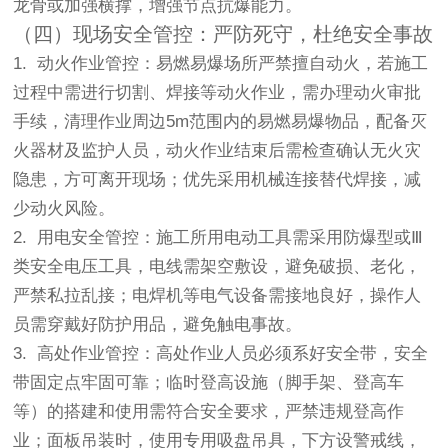
龙骨或加强横撑，增强节点抗爆能力。
（四）现场安全管控：严防死守，杜绝安全事故
1. 动火作业管控：易燃易爆场所严禁擅自动火，若施工
过程中需进行切割、焊接等动火作业，需办理动火审批
手续，清理作业周边5m范围内的易燃易爆物品，配备灭
火器材及监护人员，动火作业结束后需检查确认无火灾
隐患，方可离开现场；优先采用机械连接替代焊接，减
少动火风险。
2. 用电安全管控：施工所用电动工具需采用防爆型或Ⅲ
类安全电压工具，电线需架空敷设，避免破损、老化，
严禁私拉乱接；电焊机等电气设备需接地良好，操作人
员需穿戴好防护用品，避免触电事故。
3. 高处作业管控：高处作业人员必须系好安全带，安全
带固定点牢固可靠；临时登高设施（脚手架、登高车
等）的搭建和使用需符合安全要求，严禁违规登高作
业；面板吊装时，使用专用吸盘吊具，下方设警戒线，